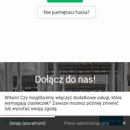
Nie pamiętasz hasła?
Dołącz do nas!
Tworzenie nowego konta jest proste i trwa
Witam! Czy moglibyśmy włączyć dodatkowe usługi, które
mniej niż minutę.
wymagają ciasteczek? Zawsze możesz później zmienić
lub wycofać swoją zgodę.
Zarejestruj nowe konto
To jest ok
Pozwól mi wybrać
Sklep (storefront)
Panel administracyjny