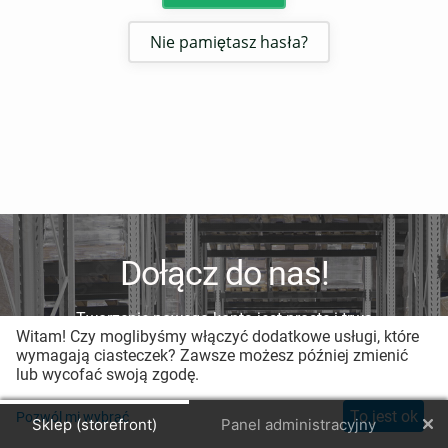
Nie pamiętasz hasła?
Dołącz do nas!
Tworzenie nowego konta jest proste i trwa
Witam! Czy moglibyśmy włączyć dodatkowe usługi, które
mniej niż minutę.
wymagają ciasteczek? Zawsze możesz później zmienić
lub wycofać swoją zgodę.
Zarejestruj nowe konto
To jest ok
Pozwól mi wybrać
Sklep (storefront)
Panel administracyjny