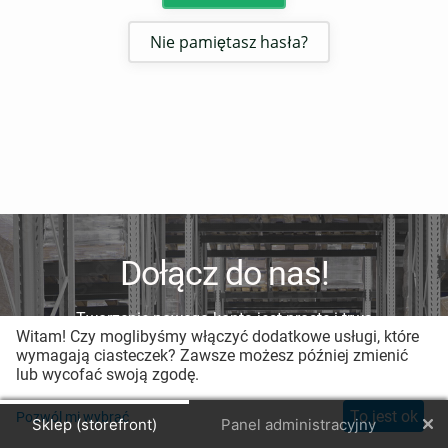
Nie pamiętasz hasła?
Dołącz do nas!
Tworzenie nowego konta jest proste i trwa
Witam! Czy moglibyśmy włączyć dodatkowe usługi, które
mniej niż minutę.
wymagają ciasteczek? Zawsze możesz później zmienić
lub wycofać swoją zgodę.
Zarejestruj nowe konto
To jest ok
Pozwól mi wybrać
Sklep (storefront)
Panel administracyjny