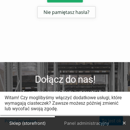
Nie pamiętasz hasła?
Dołącz do nas!
Tworzenie nowego konta jest proste i trwa
Witam! Czy moglibyśmy włączyć dodatkowe usługi, które
mniej niż minutę.
wymagają ciasteczek? Zawsze możesz później zmienić
lub wycofać swoją zgodę.
Zarejestruj nowe konto
To jest ok
Pozwól mi wybrać
Sklep (storefront)
Panel administracyjny