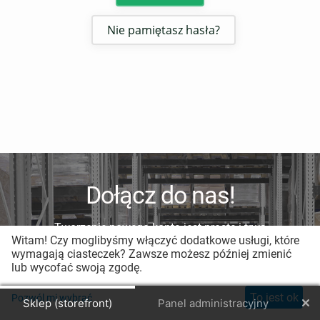
Nie pamiętasz hasła?
Dołącz do nas!
Tworzenie nowego konta jest proste i trwa
Witam! Czy moglibyśmy włączyć dodatkowe usługi, które
mniej niż minutę.
wymagają ciasteczek? Zawsze możesz później zmienić
lub wycofać swoją zgodę.
Zarejestruj nowe konto
To jest ok
Pozwól mi wybrać
Sklep (storefront)
Panel administracyjny