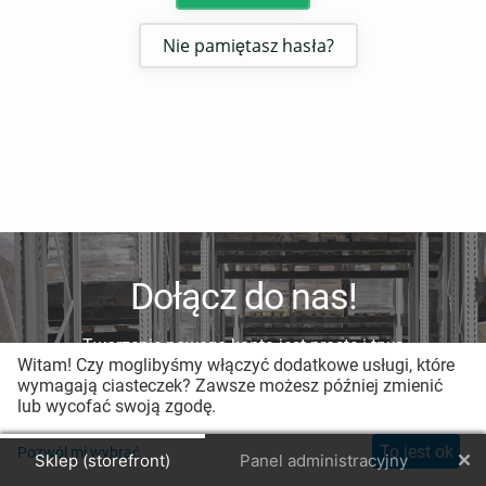
Nie pamiętasz hasła?
Dołącz do nas!
Tworzenie nowego konta jest proste i trwa
Witam! Czy moglibyśmy włączyć dodatkowe usługi, które
mniej niż minutę.
wymagają ciasteczek? Zawsze możesz później zmienić
lub wycofać swoją zgodę.
Zarejestruj nowe konto
To jest ok
Pozwól mi wybrać
Sklep (storefront)
Panel administracyjny